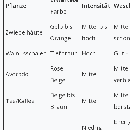
Pflanze
Intensität
Wasch
Farbe
Gelb bis
Mittel bis
Mittel
Zwiebelhäute
Orange
hoch
schon
Walnusschalen
Tiefbraun
Hoch
Gut –
Rosé,
Mittel
Avocado
Mittel
Beige
verbl
Beige bis
Mitte
Tee/Kaffee
Mittel
Braun
bei s
Eher 
Niedrig